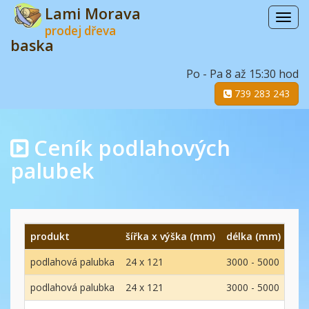
Lami Morava
Menu
prodej dřeva
baska
Po - Pa 8 až 15:30 hod
739 283 243
Ceník podlahových
palubek
produkt
šířka x výška (mm)
délka (mm)
mat
podlahová palubka
24 x 121
3000 - 5000
smr
podlahová palubka
24 x 121
3000 - 5000
smr