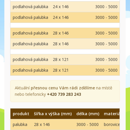
podlahová palubka
24 x 146
3000 - 5000
smr
podlahová palubka
24 x 146
3000 - 5000
smr
podlahová palubka
28 x 146
3000 - 5000
smr
podlahová palubka
28 x 146
3000 - 5000
smr
podlahová palubka
28 x 121
3000 - 5000
smr
podlahová palubka
28 x 121
3000 - 5000
smr
Aktuální
přesnou cenu Vám rádi zdělíme
na místě
nebo telefonicky
+420 739 283 243
produkt
šířka x výška (mm)
délka (mm)
materiál
k
palubka
28 x 146
3000 - 5000
borovice
A