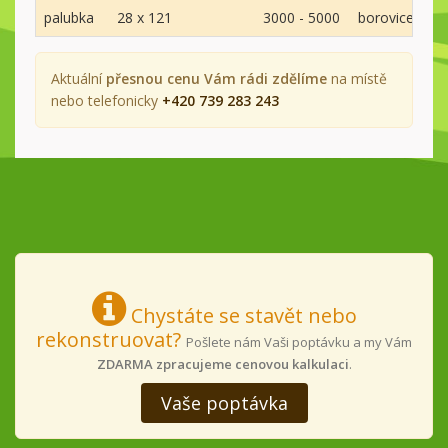
palubka
28 x 121
3000 - 5000
borovice
A
Aktuální
přesnou cenu Vám rádi zdělíme
na místě
nebo telefonicky
+420 739 283 243
Chystáte se stavět nebo
rekonstruovat?
Pošlete nám Vaši poptávku a my Vám
ZDARMA zpracujeme cenovou kalkulaci
.
Vaše poptávka