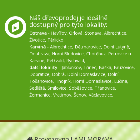
Náš dřevoprodej je ideálně
dostupný pro tyto lokality:
Ostrava
-
Havířov
,
Orlová
,
Stonava
,
Albrechtice
,
Životice
,
Těrlicko
,
Karviná
-
Albrechtice
,
Dětmarovice
,
Dolní Lutyně
,
Doubrava
,
Horní Bludovice
,
Chotěbuz
,
Petrovice u
Karviné
,
Petřvald
,
Rychvald
,
další lokality
-
Jablunkov
,
Třinec
,
Baška
,
Bruzovice
,
Dobratice
,
Dobrá
,
Dolní Domaslavice
,
Dolní
Tošanovice
,
Hnojník
,
Horní Domaslavice
,
Lučina
,
Sedliště
,
Smilovice
,
Soběšovice
,
Třanovice
,
Žermanice
,
Vratimov
,
Šenov
,
Václavovice
,
Provozovna LAMI MORAVA