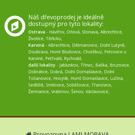
Náš dřevoprodej je ideálně
dostupný pro tyto lokality:
Ostrava
-
Havířov
,
Orlová
,
Stonava
,
Albrechtice
,
Životice
,
Těrlicko
,
Karviná
-
Albrechtice
,
Dětmarovice
,
Dolní Lutyně
,
Doubrava
,
Horní Bludovice
,
Chotěbuz
,
Petrovice u
Karviné
,
Petřvald
,
Rychvald
,
další lokality
-
Jablunkov
,
Třinec
,
Baška
,
Bruzovice
,
Dobratice
,
Dobrá
,
Dolní Domaslavice
,
Dolní
Tošanovice
,
Hnojník
,
Horní Domaslavice
,
Lučina
,
Sedliště
,
Smilovice
,
Soběšovice
,
Třanovice
,
Žermanice
,
Vratimov
,
Šenov
,
Václavovice
,
Provozovna LAMI MORAVA