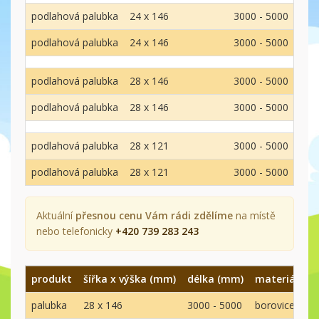
podlahová palubka
24 x 146
3000 - 5000
smr
podlahová palubka
24 x 146
3000 - 5000
smr
podlahová palubka
28 x 146
3000 - 5000
smr
podlahová palubka
28 x 146
3000 - 5000
smr
podlahová palubka
28 x 121
3000 - 5000
smr
podlahová palubka
28 x 121
3000 - 5000
smr
Aktuální
přesnou cenu Vám rádi zdělíme
na místě
nebo telefonicky
+420 739 283 243
produkt
šířka x výška (mm)
délka (mm)
materiál
k
palubka
28 x 146
3000 - 5000
borovice
A