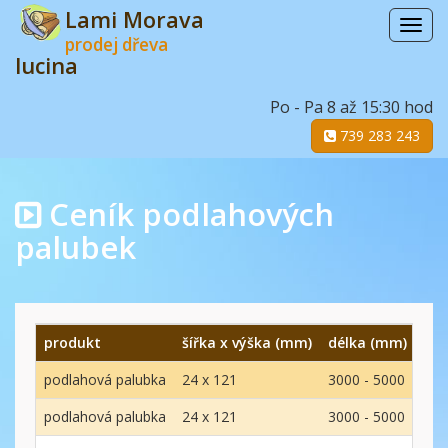
Lami Morava
Menu
prodej dřeva
lucina
Po - Pa 8 až 15:30 hod
739 283 243
Ceník podlahových
palubek
produkt
šířka x výška (mm)
délka (mm)
mat
podlahová palubka
24 x 121
3000 - 5000
smr
podlahová palubka
24 x 121
3000 - 5000
smr