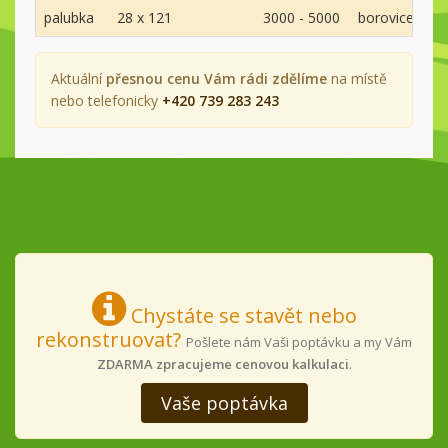
palubka
28 x 121
3000 - 5000
borovice
A
Aktuální
přesnou cenu Vám rádi zdělíme
na místě
nebo telefonicky
+420 739 283 243
Chystáte se stavět nebo
rekonstruovat?
Pošlete nám Vaši poptávku a my Vám
ZDARMA zpracujeme cenovou kalkulaci
.
Vaše poptávka