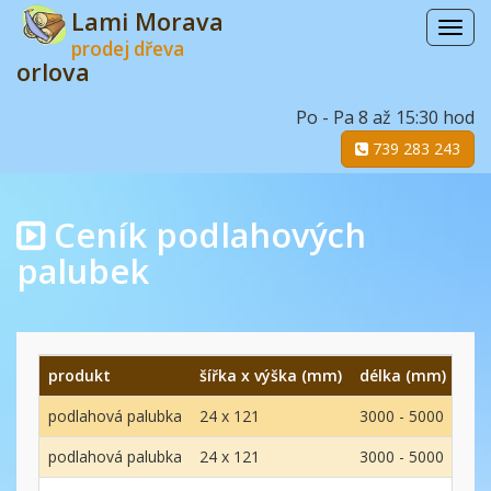
Lami Morava
Menu
prodej dřeva
orlova
Po - Pa 8 až 15:30 hod
739 283 243
Ceník podlahových
palubek
produkt
šířka x výška (mm)
délka (mm)
mat
podlahová palubka
24 x 121
3000 - 5000
smr
podlahová palubka
24 x 121
3000 - 5000
smr