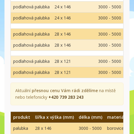
podlahová palubka
24 x 146
3000 - 5000
smr
podlahová palubka
24 x 146
3000 - 5000
smr
podlahová palubka
28 x 146
3000 - 5000
smr
podlahová palubka
28 x 146
3000 - 5000
smr
podlahová palubka
28 x 121
3000 - 5000
smr
podlahová palubka
28 x 121
3000 - 5000
smr
Aktuální
přesnou cenu Vám rádi zdělíme
na místě
nebo telefonicky
+420 739 283 243
produkt
šířka x výška (mm)
délka (mm)
materiál
k
palubka
28 x 146
3000 - 5000
borovice
A