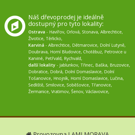
Náš dřevoprodej je ideálně
dostupný pro tyto lokality:
Ostrava
-
Havířov
,
Orlová
,
Stonava
,
Albrechtice
,
Životice
,
Těrlicko
,
Karviná
-
Albrechtice
,
Dětmarovice
,
Dolní Lutyně
,
Doubrava
,
Horní Bludovice
,
Chotěbuz
,
Petrovice u
Karviné
,
Petřvald
,
Rychvald
,
další lokality
-
Jablunkov
,
Třinec
,
Baška
,
Bruzovice
,
Dobratice
,
Dobrá
,
Dolní Domaslavice
,
Dolní
Tošanovice
,
Hnojník
,
Horní Domaslavice
,
Lučina
,
Sedliště
,
Smilovice
,
Soběšovice
,
Třanovice
,
Žermanice
,
Vratimov
,
Šenov
,
Václavovice
,
Provozovna LAMI MORAVA