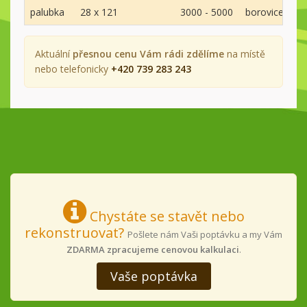
palubka
28 x 121
3000 - 5000
borovice
A
Aktuální
přesnou cenu Vám rádi zdělíme
na místě
nebo telefonicky
+420 739 283 243
Chystáte se stavět nebo
rekonstruovat?
Pošlete nám Vaši poptávku a my Vám
ZDARMA zpracujeme cenovou kalkulaci
.
Vaše poptávka