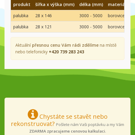
produkt
šířka x výška (mm)
délka (mm)
materiál
k
palubka
28 x 146
3000 - 5000
borovice
A
palubka
28 x 121
3000 - 5000
borovice
A
Aktuální
přesnou cenu Vám rádi zdělíme
na místě
nebo telefonicky
+420 739 283 243
Chystáte se stavět nebo
rekonstruovat?
Pošlete nám Vaši poptávku a my Vám
ZDARMA zpracujeme cenovou kalkulaci
.