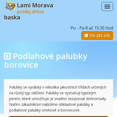
Lami Morava
Menu
prodej dřeva
baska
Po - Pa 8 až 15:30 hod
739 283 243
Podlahové palubky
borovice
Palubky se vyrábějí v několika jakostních třídách určených
na různý typ zatížení. Palubky se vyznačují typickým
perem, které umožňuje je snadno sesazovat dohromady.
Našim zákazníkům nabízíme obkladové palubky a
podlahové palubky smrkové a borovicové.