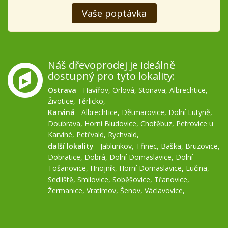
Vaše poptávka
Náš dřevoprodej je ideálně
dostupný pro tyto lokality:
Ostrava
-
Havířov
,
Orlová
,
Stonava
,
Albrechtice
,
Životice
,
Těrlicko
,
Karviná
-
Albrechtice
,
Dětmarovice
,
Dolní Lutyně
,
Doubrava
,
Horní Bludovice
,
Chotěbuz
,
Petrovice u
Karviné
,
Petřvald
,
Rychvald
,
další lokality
-
Jablunkov
,
Třinec
,
Baška
,
Bruzovice
,
Dobratice
,
Dobrá
,
Dolní Domaslavice
,
Dolní
Tošanovice
,
Hnojník
,
Horní Domaslavice
,
Lučina
,
Sedliště
,
Smilovice
,
Soběšovice
,
Třanovice
,
Žermanice
,
Vratimov
,
Šenov
,
Václavovice
,