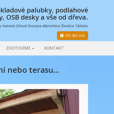
obkladové palubky, podlahové
y, OSB desky a vše od dřeva.
 Karviná Orlová Stonava Albrechtice Životice Těrlicko
739 283 243
ZHOTOVÍME
KONTAKT
í nebo terasu...