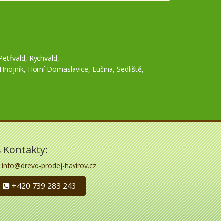
Petřvald
,
Rychvald
,
Hnojník
,
Horní Domaslavice
,
Lučina
,
Sedliště
,
Kontakty:
info@drevo-prodej-havirov.cz
+420 739 283 243