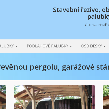
Stavební řezivo, 
palubk
Ostrava Havířov
ALUBKY
PODLAHOVÉ PALUBKY
OSB DESKY
evěnou pergolu, garážové stán