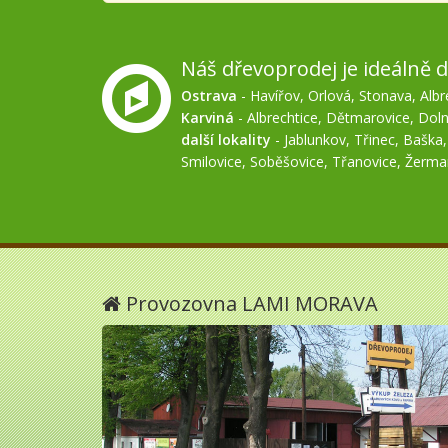
Náš dřevoprodej je ideálně d
Ostrava
-
Havířov
,
Orlová
,
Stonava
,
Albr
Karviná
-
Albrechtice
,
Dětmarovice
,
Doln
další lokality
-
Jablunkov
,
Třinec
,
Baška
Smilovice
,
Soběšovice
,
Třanovice
,
Žerma
Provozovna LAMI MORAVA