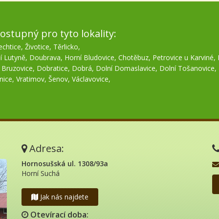
ostupný pro tyto lokality:
echtice
,
Životice
,
Těrlicko
,
í Lutyně
,
Doubrava
,
Horní Bludovice
,
Chotěbuz
,
Petrovice u Karviné
,
,
Bruzovice
,
Dobratice
,
Dobrá
,
Dolní Domaslavice
,
Dolní Tošanovice
,
nice
,
Vratimov
,
Šenov
,
Václavovice
,
Adresa:
Hornosušská ul. 1308/93a
Horní Suchá
Jak nás najdete
Otevírací doba: