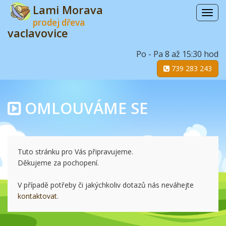
Lami Morava
Menu
prodej dřeva
vaclavovice
Po - Pa 8 až 15:30 hod
739 283 243
OMLOUVÁME SE
Tuto stránku pro Vás připravujeme.
Děkujeme za pochopení.
V případě potřeby či jakýchkoliv dotazů nás neváhejte
kontaktovat
.