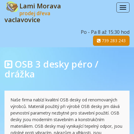
Lami Morava
Menu
prodej dřeva
vaclavovice
Po - Pa 8 až 15:30 hod
739 283 243
OSB 3 desky péro /
drážka
Naše firma nabízí kvalitní OSB desky od renomovaných
výrobců. Materiál použitý při výrobě OSB desky jim dává
pevnostní parametry nezbytné pro stavební použití. OSB
desky jsou moderním stavebním a konstrukčním
materiálem. OSB desky mají vynikající tepelný odpor, jsou
odolné proti vibracím, nárazům a vlhkosti, jsou