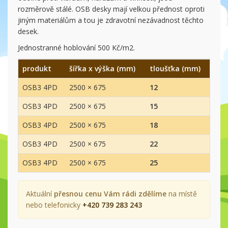
rozměrově stálé. OSB desky mají velkou přednost oproti
jiným materiálům a tou je zdravotní nezávadnost těchto
desek.
Jednostranné hoblování 500 Kč/m2.
produkt
šířka x výška (mm)
tloušťka (mm)
OSB3 4PD
2500 × 675
12
OSB3 4PD
2500 × 675
15
OSB3 4PD
2500 × 675
18
OSB3 4PD
2500 × 675
22
OSB3 4PD
2500 × 675
25
Aktuální
přesnou cenu Vám rádi zdělíme
na místě
nebo telefonicky
+420 739 283 243