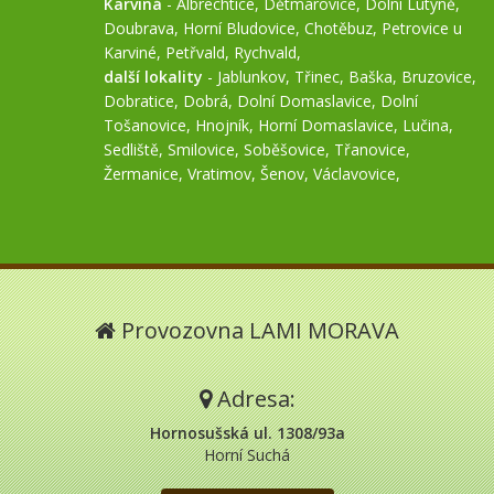
Karviná
-
Albrechtice
,
Dětmarovice
,
Dolní Lutyně
,
Doubrava
,
Horní Bludovice
,
Chotěbuz
,
Petrovice u
Karviné
,
Petřvald
,
Rychvald
,
další lokality
-
Jablunkov
,
Třinec
,
Baška
,
Bruzovice
,
Dobratice
,
Dobrá
,
Dolní Domaslavice
,
Dolní
Tošanovice
,
Hnojník
,
Horní Domaslavice
,
Lučina
,
Sedliště
,
Smilovice
,
Soběšovice
,
Třanovice
,
Žermanice
,
Vratimov
,
Šenov
,
Václavovice
,
Provozovna LAMI MORAVA
Adresa:
Hornosušská ul. 1308/93a
Horní Suchá