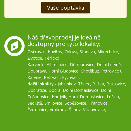
Vaše poptávka
Náš dřevoprodej je ideálně
dostupný pro tyto lokality:
Ostrava
-
Havířov
,
Orlová
,
Stonava
,
Albrechtice
,
Životice
,
Těrlicko
,
Karviná
-
Albrechtice
,
Dětmarovice
,
Dolní Lutyně
,
Doubrava
,
Horní Bludovice
,
Chotěbuz
,
Petrovice u
Karviné
,
Petřvald
,
Rychvald
,
další lokality
-
Jablunkov
,
Třinec
,
Baška
,
Bruzovice
,
Dobratice
,
Dobrá
,
Dolní Domaslavice
,
Dolní
Tošanovice
,
Hnojník
,
Horní Domaslavice
,
Lučina
,
Sedliště
,
Smilovice
,
Soběšovice
,
Třanovice
,
Žermanice
,
Vratimov
,
Šenov
,
Václavovice
,