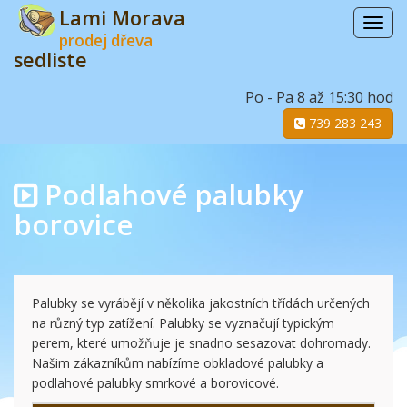
Lami Morava
Menu
prodej dřeva
sedliste
Po - Pa 8 až 15:30 hod
739 283 243
Podlahové palubky
borovice
Palubky se vyrábějí v několika jakostních třídách určených
na různý typ zatížení. Palubky se vyznačují typickým
perem, které umožňuje je snadno sesazovat dohromady.
Našim zákazníkům nabízíme obkladové palubky a
podlahové palubky smrkové a borovicové.