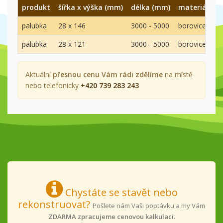
produkt
šířka x výška (mm)
délka (mm)
materiál
k
palubka
28 x 146
3000 - 5000
borovice
A
palubka
28 x 121
3000 - 5000
borovice
A
Aktuální
přesnou cenu Vám rádi zdělíme
na místě
nebo telefonicky
+420 739 283 243
Chystáte se stavět nebo
rekonstruovat?
Pošlete nám Vaši poptávku a my Vám
ZDARMA zpracujeme cenovou kalkulaci
.