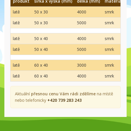
produkt
šířka x výška (mm)
délka (mm)
materiál
o
latě
50 x 30
4000
smrk
0
latě
50 x 30
5000
smrk
0
latě
50 x 40
4000
smrk
0
latě
50 x 40
5000
smrk
0
latě
60 x 40
3000
smrk
0
latě
60 x 40
4000
smrk
0
Aktuální
přesnou cenu Vám rádi zdělíme
na místě
nebo telefonicky
+420 739 283 243