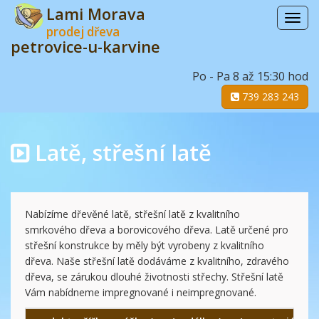
Lami Morava
Menu
prodej dřeva
petrovice-u-karvine
Po - Pa 8 až 15:30 hod
739 283 243
Latě, střešní latě
Nabízíme dřevěné latě, střešní latě z kvalitního
smrkového dřeva a borovicového dřeva. Latě určené pro
střešní konstrukce by měly být vyrobeny z kvalitního
dřeva. Naše střešní latě dodáváme z kvalitního, zdravého
dřeva, se zárukou dlouhé životnosti střechy. Střešní latě
Vám nabídneme impregnované i neimpregnované.